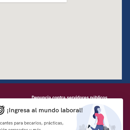
how to embed google map in website
Denuncia contra servidores públicos
¡Ingresa al mundo laboral!
rmación y
Síguenos en:
s
cantes para becarios, prácticas,
cién egresados y más