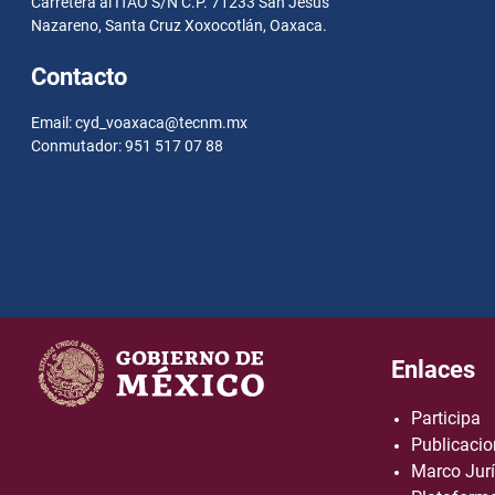
Carretera al ITAO S/N C.P. 71233 San Jesús
Nazareno, Santa Cruz Xoxocotlán, Oaxaca.
Contacto
Email: cyd_voaxaca@tecnm.mx
Conmutador: 951 517 07 88
Enlaces
Participa
Publicacio
Marco Jurí