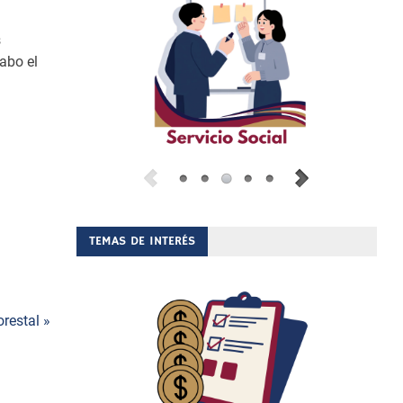
s
abo el
TEMAS DE INTERÉS
orestal »