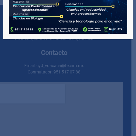
Dirección
Carretera al ITAO S/N C.P. 71233 San Jesús
Nazareno, Santa Cruz Xoxocotlán, Oaxaca.
Contacto
Email: cyd_voaxaca@tecnm.mx
Conmutador: 951 517 07 88