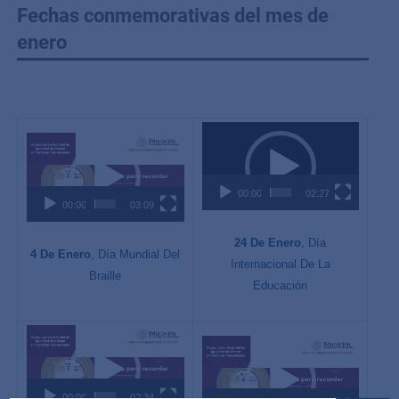
Fechas conmemorativas del mes de
enero
Reproductor
Reproductor
de
de
vídeo
vídeo
00:00
02:27
00:00
03:09
24 De Enero
, Día
4 De Enero
, Día Mundial Del
Internacional De La
Braille
Educación
Reproductor
Reproductor
de
de
vídeo
vídeo
00:00
02:34