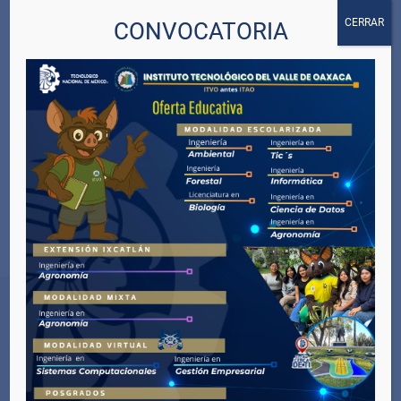
00:00
02:29
CERRAR
CONVOCATORIA
27 De Enero
, Día
30 De Enero
, Día Escolar De
Internacional De La
La No Violencia Y La Paz
Conmemoración Anual En
Memoria De Las Víctimas Del
Holocausto
Sitios de Interés