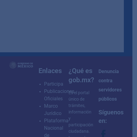
how to embed google map in website
Enlaces
¿Qué es
Denuncia
gob.mx?
contra
Participa
servidores
Publicaciones
Es el portal
Oficiales
públicos
único de
Marco
trámites,
Síguenos
información
Jurídico
y
en:
Plataforma
participación
Nacional
ciudadana.
de