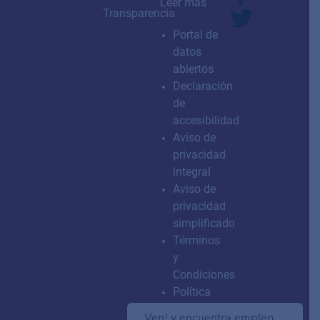
Leer más
Transparencia
Portal de
datos
abiertos
Declaración
de
accesibilidad
Aviso de
privacidad
integral
Aviso de
privacidad
simplificado
Términos
y
Condiciones
Política
de
Ven! y encuentra empleo