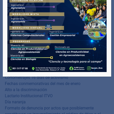
D O C U M E N T O S
M00-CC-01 Código de Conducta del TecNM
Código de ética versión amigable
Oficio_Circular_No_M00_061_2021
PRONTUARIO Difusión Digital
Reglamento de Estudiantes del TecNM
SFP-CE-2022_Codigo_de_Etica
TecNM-GIG-LI-01 Lineamientos Lenguaje Incluyente
Pronunciamiento cero tolerancia al hostigamiento y
acoso sexual en el TecNM
ANEXO 1 Protocolo HSyAS
Manual de atención de denuncias en los CE
Cortometrajes 16 días de activismo
Fechas conmemorativas del mes de enero
Alto a la discriminación
Lactario Institucional ITVO
Día naranja
Formato de denuncia por actos que posiblemente