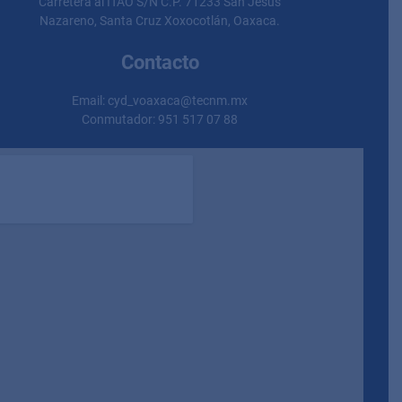
Carretera al ITAO S/N C.P. 71233 San Jesús
Nazareno, Santa Cruz Xoxocotlán, Oaxaca.
Contacto
Email: cyd_voaxaca@tecnm.mx
Conmutador: 951 517 07 88