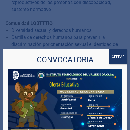
reproductivos de las personas con discapacidad,
sustento normativo
Comunidad LGBTTTIQ
Diversidad sexual y derechos humanos
Cartilla de derechos humanos para prevenir la
discriminación por orientación sexual e identidad de
genero
CERRAR
CONVOCATORIA
Lenguaje No sexista e Incluyente
Lineamientos lenguaje incluyente
Recomendaciones para el uso incluyente y no
sexista del lenguaje
Líneas de comunicación interna para el uso de
lenguaje incluyente y no sexista
Prontuario para el uso de lenguaje incluyente y no
sexista
Lenguaje no sexista, incluyente y accesible