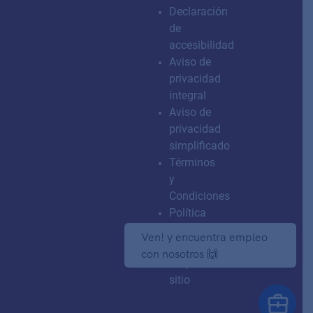
Declaración
de
accesibilidad
Aviso de
privacidad
integral
Aviso de
privacidad
simplificado
Términos
y
Condiciones
Política
de
Ven! y encuentra empleo
seguridad
con nosotros 🙌
Mapa de
sitio