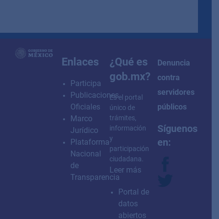
how to embed google map in website
Enlaces
¿Qué es
Denuncia
gob.mx?
contra
Participa
servidores
Publicaciones
Es el portal
Oficiales
públicos
único de
Marco
trámites,
Síguenos
información
Jurídico
y
en:
Plataforma
participación
Nacional
ciudadana.
de
Leer más
Transparencia
Portal de
datos
abiertos