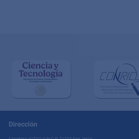
Dirección
Carretera al ITAO S/N C.P. 71233 San Jesús