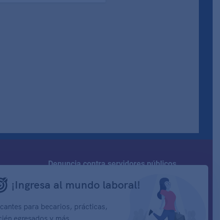
how to embed google map in website
Denuncia contra servidores públicos
¡Ingresa al mundo laboral!
mación y
Síguenos en:
cantes para becarios, prácticas,
cién egresados y más