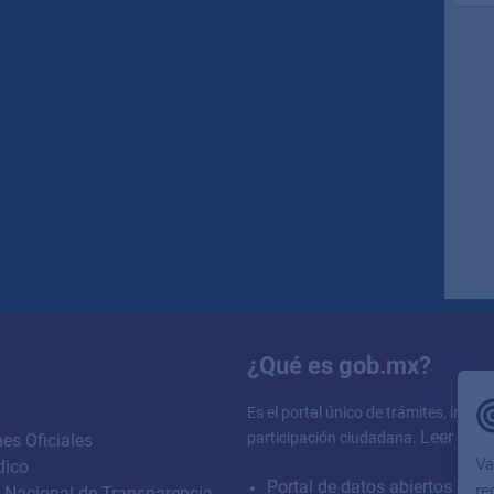
¿Qué es gob.mx?
Es el portal único de trámites, infor
Leer más
participación ciudadana.
es Oficiales
Va
dico
Portal de datos abiertos
re
 Nacional de Transparencia