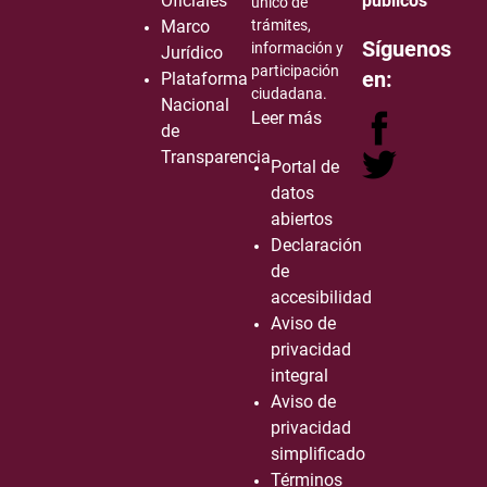
Oficiales
públicos
único de
Marco
trámites,
Síguenos
información y
Jurídico
participación
en:
Plataforma
ciudadana.
Nacional
Leer más
de
Transparencia
Portal de
datos
abiertos
Declaración
de
accesibilidad
Aviso de
privacidad
integral
Aviso de
privacidad
simplificado
Términos