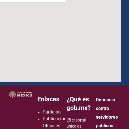
how to embed google map in website
Enlaces
¿Qué es
Denuncia
gob.mx?
contra
Participa
servidores
Publicaciones
Es el portal
Oficiales
públicos
único de