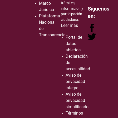
Marco
trámites,
Síguenos
información y
Jurídico
participación
en:
Plataforma
ciudadana.
Nacional
Leer más
de
Transparencia
Portal de
datos
abiertos
Declaración
de
accesibilidad
Aviso de
privacidad
integral
Aviso de
privacidad
simplificado
Términos