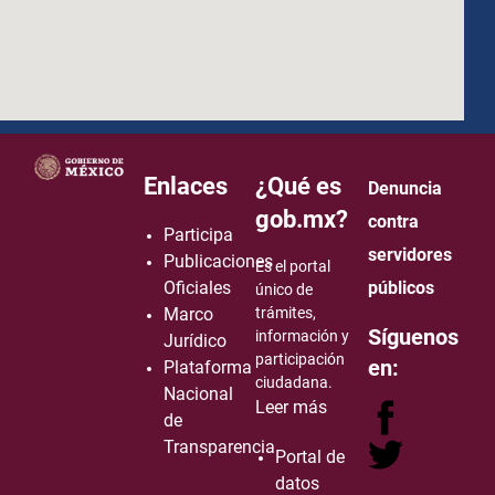
how to embed google map in website
Enlaces
¿Qué es
Denuncia
gob.mx?
contra
Participa
servidores
Publicaciones
Es el portal
Oficiales
públicos
único de
Marco
trámites,
Síguenos
información y
Jurídico
participación
en:
Plataforma
ciudadana.
Nacional
Leer más
de
Transparencia
Portal de
datos