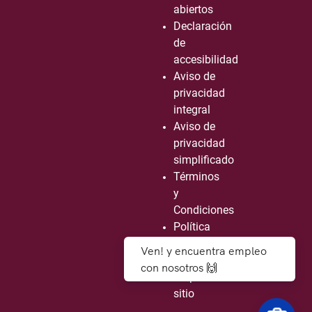
abiertos
Declaración
de
accesibilidad
Aviso de
privacidad
integral
Aviso de
privacidad
simplificado
Términos
y
Condiciones
Política
de
Ven! y encuentra empleo
seguridad
con nosotros 🙌
Mapa de
sitio