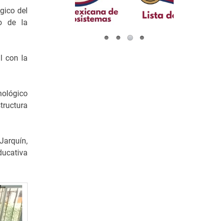
gico del
o de la
l con la
nológico
tructura
Jarquín,
ducativa