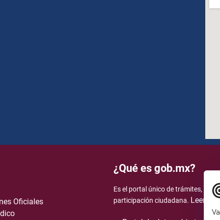
¿Qué es gob.mx?
Es el portal único de trámites, info
Leer má
participación ciudadana.
nes Oficiales
Va
dico