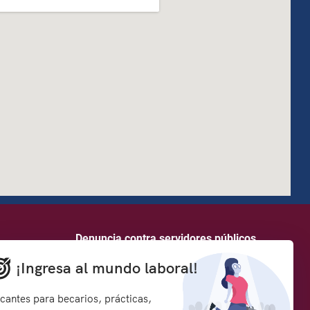
how to embed google map in website
Denuncia contra servidores públicos
¡Ingresa al mundo laboral!
rmación y
Síguenos en:
s
cantes para becarios, prácticas,