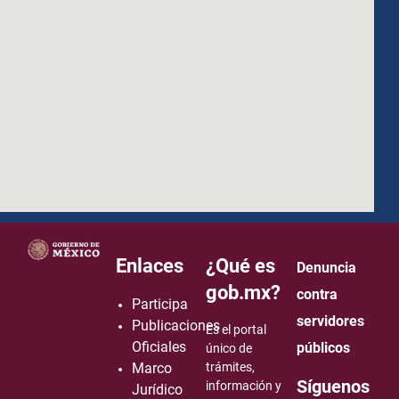
how to embed google map in website
Enlaces
¿Qué es
Denuncia
gob.mx?
contra
Participa
servidores
Publicaciones
Es el portal
Oficiales
públicos
único de
Marco
trámites,
Síguenos
información y
Jurídico