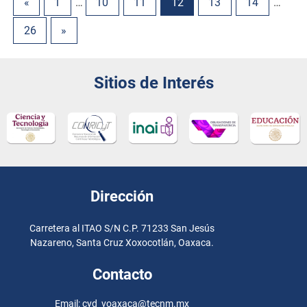
«
1
…
10
11
12
13
14
…
26
»
Sitios de Interés
Dirección
Carretera al ITAO S/N C.P. 71233 San Jesús
Nazareno, Santa Cruz Xoxocotlán, Oaxaca.
Contacto
Email: cyd_voaxaca@tecnm.mx