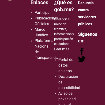
Enlaces
¿Qué es
Denuncia
gob.mx?
contra
Participa
servidores
Publicaciones
Es el portal
Oficiales
públicos
único de
Marco
trámites,
Síguenos
información y
Jurídico
participación
en:
Plataforma
ciudadana.
Nacional
Leer más
de
Transparencia
Portal de
datos
abiertos
Declaración
de
accesibilidad
Aviso de
privacidad
integral