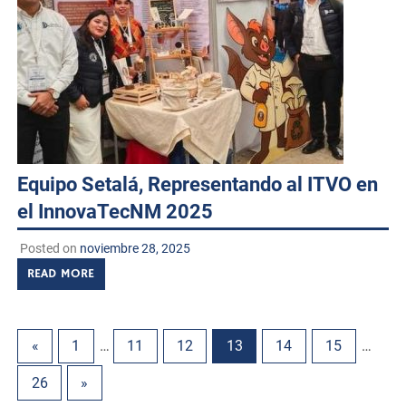
Equipo Setalá, Representando al ITVO en
el InnovaTecNM 2025
Posted on
noviembre 28, 2025
READ MORE
«
1
…
11
12
13
14
15
…
26
»