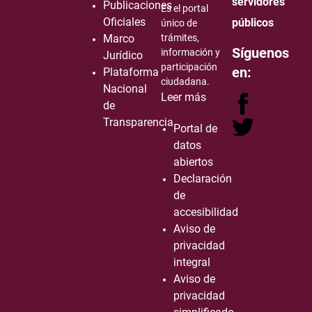
servidores
Publicaciones
Es el portal
Oficiales
públicos
único de
Marco
trámites,
Síguenos
información y
Jurídico
participación
en:
Plataforma
ciudadana.
Nacional
Leer más
de
Transparencia
Portal de
datos
abiertos
Declaración
de
accesibilidad
Aviso de
privacidad
integral
Aviso de
privacidad