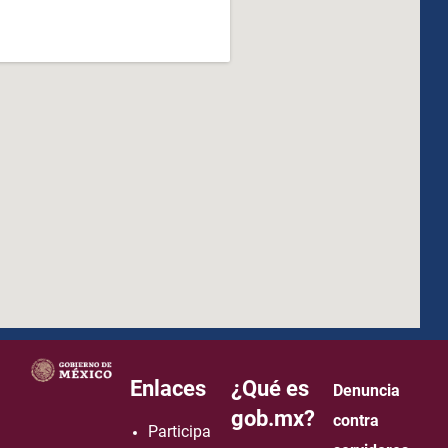
how to embed google map in website
Enlaces
¿Qué es
Denuncia
gob.mx?
contra
Participa