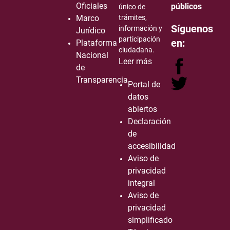
Oficiales
públicos
único de
Marco
trámites,
Síguenos
información y
Jurídico
participación
en:
Plataforma
ciudadana.
Nacional
Leer más
de
Transparencia
Portal de
datos
abiertos
Declaración
de
accesibilidad
Aviso de
privacidad
integral
Aviso de
privacidad
simplificado