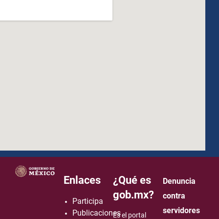
how to embed google map in website
Enlaces
¿Qué es
Denuncia
gob.mx?
contra
Participa
servidores
Publicaciones
Es el portal