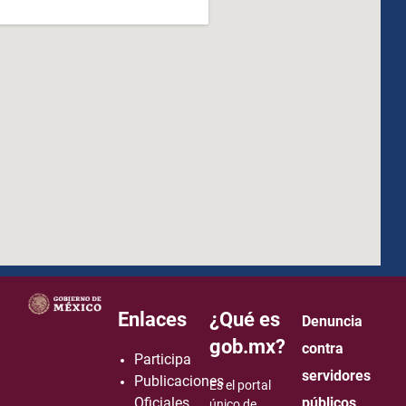
how to embed google map in website
Enlaces
¿Qué es
Denuncia
gob.mx?
contra
Participa
servidores
Publicaciones
Es el portal
Oficiales
públicos
único de