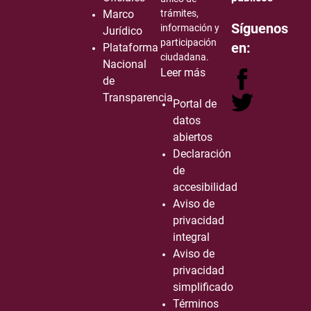
Marco
trámites,
Síguenos
información y
Jurídico
participación
en:
Plataforma
ciudadana.
Nacional
Leer más
de
Transparencia
Portal de
datos
abiertos
Declaración
de
accesibilidad
Aviso de
privacidad
integral
Aviso de
privacidad
simplificado
Términos