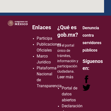
how to embed google map in website
Enlaces
¿Qué es
Denuncia
gob.mx?
contra
Participa
servidores
Publicaciones
Es el portal
Oficiales
públicos
único de
Marco
trámites,
Síguenos
información y
Jurídico
participación
en:
Plataforma
ciudadana.
Nacional
Leer más
de
Transparencia
Portal de
datos
abiertos
Declaración