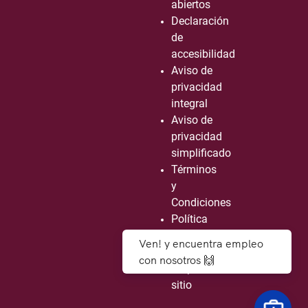
abiertos
Declaración
de
accesibilidad
Aviso de
privacidad
integral
Aviso de
privacidad
simplificado
Términos
y
Condiciones
Política
de
Ven! y encuentra empleo
seguridad
con nosotros 🙌
Mapa de
sitio