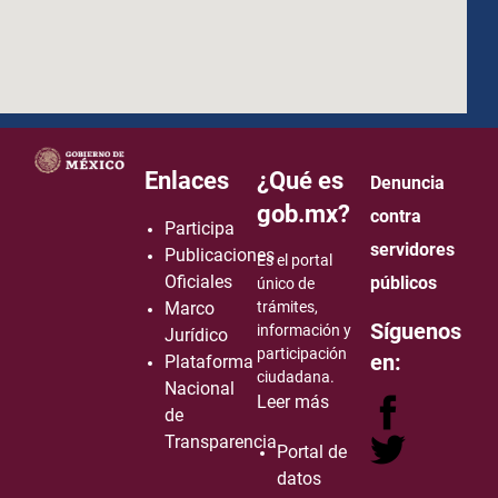
how to embed google map in website
Enlaces
¿Qué es
Denuncia
gob.mx?
contra
Participa
servidores
Publicaciones
Es el portal
Oficiales
públicos
único de
Marco
trámites,
Síguenos
información y
Jurídico
participación
en:
Plataforma
ciudadana.
Nacional
Leer más
de
Transparencia
Portal de
datos