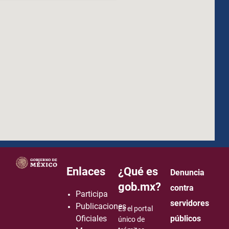
how to embed google map in website
Enlaces
¿Qué es
Denuncia
gob.mx?
contra
Participa
servidores
Publicaciones
Es el portal
Oficiales
públicos
único de