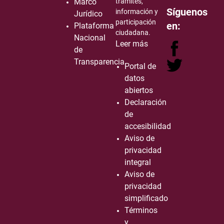
Marco
trámites,
Síguenos
información y
Jurídico
participación
en:
Plataforma
ciudadana.
Nacional
Leer más
de
Transparencia
Portal de
datos
abiertos
Declaración
de
accesibilidad
Aviso de
privacidad
integral
Aviso de
privacidad
simplificado
Términos
y