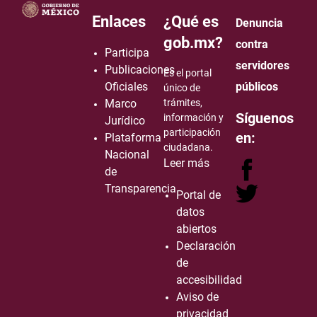
Enlaces
¿Qué es
Denuncia
gob.mx?
contra
Participa
servidores
Publicaciones
Es el portal
Oficiales
públicos
único de
Marco
trámites,
Síguenos
información y
Jurídico
participación
en:
Plataforma
ciudadana.
Nacional
Leer más
de
Transparencia
Portal de
datos
abiertos
Declaración
de
accesibilidad
Aviso de
privacidad