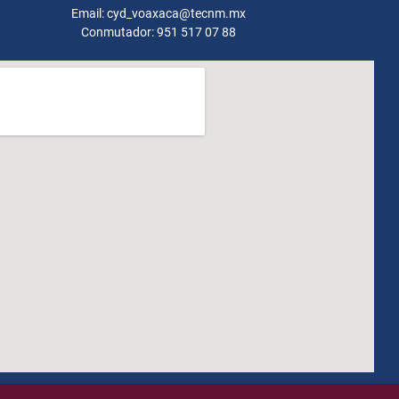
Email: cyd_voaxaca@tecnm.mx
Conmutador: 951 517 07 88
how to embed google map in website